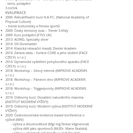
- tenis, potápění
3.ročník​
KVALIFIKACE
2006: Rekvalifikační kurz N.A.P.C. (National Academy of
Physical Culture)
– trenér kulturistiky a fitness sportů
2009: Český tenisový svaz – Trenér 3.třídy
2009: Kurz potápění (FTVS UK)
2013: AOWD, Specialty diver
2014: SSI Divemaster
2014: Klasická relaxační masáž, Dexter Academ
2014: Zdravá záda – funkce CORE a jeho složení (FACE
CZECH, s.r.o.)
2014: Dynamické vyšetření pohybového aparátu (FACE
CZECH, s.r.o.)
2018: Workshop – Silový trénink (IMPROVE ACADEMY,
s.r.o.)
2018: Workshop – Pánevní dno (IMPROVE ACADEMY,
s.r.o.)
2018: Workshop – Triggerpointy (IMPROVE ACADEMY,
s.r.o.)
2019: Odborný kurz: Dosažení naturálního maxima
(INSTITUT MODERNÍ VÝŽIVY)
2019: Odborný kurz: Moderní výživa (INSTITUT MODERNÍ
VÝŽIVY)
2020: Československá evidence-based konference o
výživě (IMV)
- výživa a dlouhověkost (Mgr.Ing.Tereza Vágnerová)​
- výživa dětí jako sportovců (MUDr. Marie Skalská)
- výživa u obézních lidí (Ing.Bc. Lukáš Roubík)