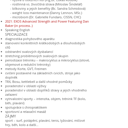
- rostlinná vs. živočišná strava (Miloslav Šindelář)
- bílkoviny a jejich benefity (Bc. Sandra Schmidová)
- weight loss maintenance (Danny Lennon, MSc.)
- microbiom (Dr. Gabrielle Fundaro, CISSN, CHC)
2021: EXOS Advanced Strength and Power Featuring Dan
Baker (in process..)
Speaking English
SPECIALIZACE
diagnostika pohybového aparátu
stanovení konkrétních krátkodobých a dlouhodobých
cílů
odstranění svalových dysbalancí
stretching problémových svalových skupin
periodizace tréninku – makrocyklus a mikrocyklus (silové,
objemové a redukční tréninky)
metody Korte, GVT, Freimen
cvičení postavené na základních cvicích, stroje jako
doplněk
TRX, Bosu, kettlebell a další vhodné pomůcky
poradenství v oblasti výživy
poradenství v oblasti doplňků stravy a jejich vhodného
zařazení
vytrvalostní sporty – intenzita, objem, trénink TF (kolo,
běh, plavání)
spolupráce s chiropraktikem
sportovní a relaxační masáž
ZÁJMY
sport – surf, potápění, plavání, tenis, lyžování, míčové
hry, běh, kolo a další…