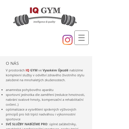
O NÁS
V prostorách
IQ
GYM
ve
Vysokém Újezdě
nabízíme
komplexní služby v odvětví zdravého životního stylu
založené na mnohaletých zkušenostech.
anamnéza pohybového aparátu
sportovní jednotka dle zaměření (redukce hmotnosti,
nabrání svalové hmoty, kompenzační a rehabilitační
cvičení..)
optimalizace a vysvětlení správných výživových
principů pro lidi trpící nadváhou i výkonnostní
sportovce
SVÉ SLUŽBY NABÍZÍME PRO
: úplné začátečníky,
amatérské i profesionální sportovce, osoby trpící