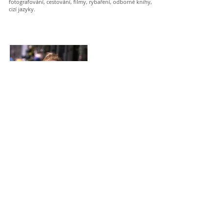
fotografování, cestování, filmy, rybaření, odborné knihy,
cizí jazyky.
Jana
Saulichová
Osobní trenér
| IQ Coach
T:
+420 733 325 185
| E:
jana.saulich@gmail.com
„FITNESS NENÍ O TOM BÝT LEPŠÍ, NEŽ
NĚKDO JINÝ... JE O TOM STÁT SE LEPŠÍM,