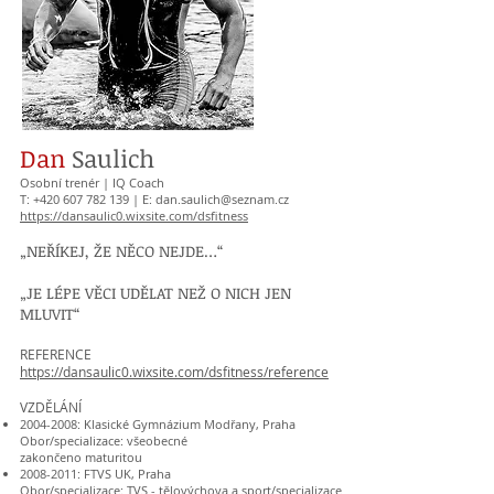
Dan
Saulich
Osobní trenér | IQ Coach
T:
+420 607 782 139
| E:
dan.saulich@seznam.cz
https://dansaulic0.wixsite.com/dsfitness
„NEŘÍKEJ, ŽE NĚCO NEJDE…“
„JE LÉPE VĚCI UDĚLAT NEŽ O NICH JEN
MLUVIT“
REFERENCE
https://dansaulic0.wixsite.com/dsfitness/reference
VZDĚLÁNÍ
2004-2008
: Klasické Gymnázium Modřany, Praha
Obor/specializace: všeobecné
zakončeno maturitou​
2008-2011
: FTVS UK, Praha
Obor/specializace: TVS - tělovýchova a sport/specializace